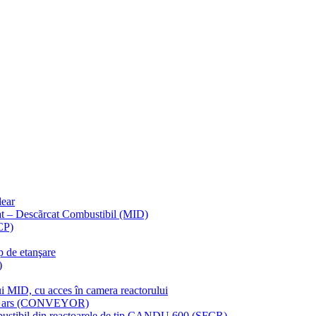
lear
at – Descãrcat Combustibil (MID)
CP)
 de etanşare
)
ui MID, cu acces în camera reactorului
ibil ars (CONVEYOR)
ombustibil din reactoarele de tip CANDU 600 (SFCR)