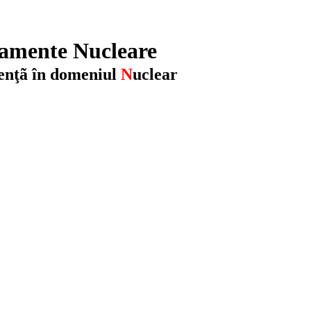
amente Nucleare
ienţã în domeniul
N
uclear