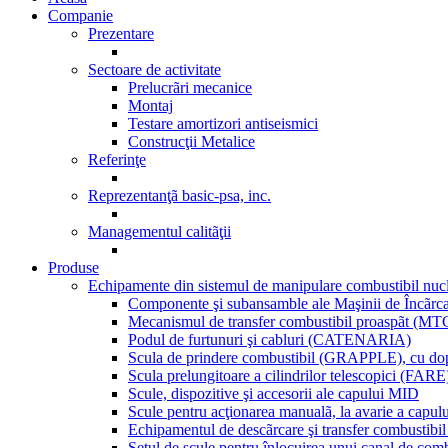
Companie
Prezentare
Sectoare de activitate
Prelucrãri mecanice
Montaj
Testare amortizori antiseismici
Construcţii Metalice
Referinţe
Reprezentanţã basic-psa, inc.
Managementul calitãţii
Produse
Echipamente din sistemul de manipulare combustibil nuc
Componente şi subansamble ale Maşinii de Încãrc
Mecanismul de transfer combustibil proaspãt (MT
Podul de furtunuri şi cabluri (CATENARIA)
Scula de prindere combustibil (GRAPPLE), cu dop
Scula prelungitoare a cilindrilor telescopici (FARE
Scule, dispozitive şi accesorii ale capului MID
Scule pentru acţionarea manualã, la avarie a capul
Echipamentul de descãrcare şi transfer combust
Setul de scule pentru înlocuirea unui canal de c