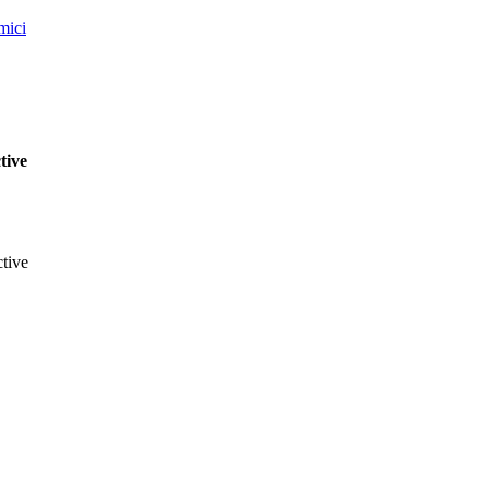
mici
tive
ctive