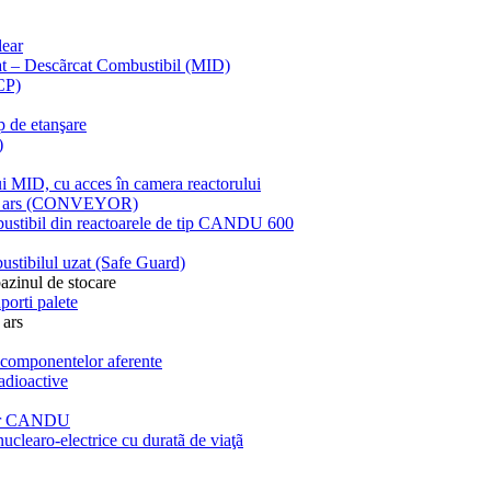
lear
at – Descãrcat Combustibil (MID)
CP)
 de etanşare
)
ui MID, cu acces în camera reactorului
ibil ars (CONVEYOR)
mbustibil din reactoarele de tip CANDU 600
bustibilul uzat (Safe Guard)
azinul de stocare
porti palete
 ars
a componentelor aferente
adioactive
elor CANDU
uclearo-electrice cu duratã de viaţã