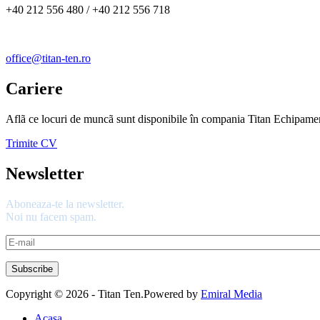
+40 212 556 480 / +40 212 556 718
office@titan-ten.ro
Cariere
Aflã ce locuri de muncã sunt disponibile în compania Titan Echipamen
Trimite CV
Newsletter
Aboneaza-te la newsletter.
Noi nu facem spam.
Copyright © 2026 - Titan Ten.
Powered by
Emiral Media
Acasa