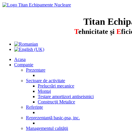
Titan Echip
T
ehnicitate şi
E
fic
Acasa
Companie
Prezentare
Sectoare de activitate
Prelucrãri mecanice
Montaj
Testare amortizori antiseismici
Construcţii Metalice
Referinţe
Reprezentanţã basic-psa, inc.
Managementul calitãţii