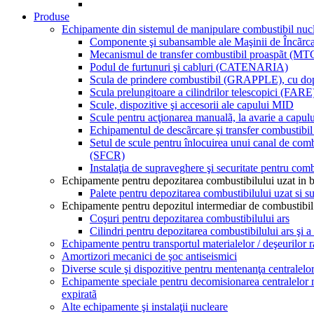
Produse
Echipamente din sistemul de manipulare combustibil nuc
Componente şi subansamble ale Maşinii de Încãrc
Mecanismul de transfer combustibil proaspãt (MT
Podul de furtunuri şi cabluri (CATENARIA)
Scula de prindere combustibil (GRAPPLE), cu dop
Scula prelungitoare a cilindrilor telescopici (FARE
Scule, dispozitive şi accesorii ale capului MID
Scule pentru acţionarea manualã, la avarie a capul
Echipamentul de descãrcare şi transfer combust
Setul de scule pentru înlocuirea unui canal de co
(SFCR)
Instalaţia de supraveghere şi securitate pentru com
Echipamente pentru depozitarea combustibilului uzat in b
Palete pentru depozitarea combustibilului uzat si su
Echipamente pentru depozitul intermediar de combustibil
Coşuri pentru depozitarea combustibilului ars
Cilindri pentru depozitarea combustibilului ars şi 
Echipamente pentru transportul materialelor / deşeurilor r
Amortizori mecanici de şoc antiseismici
Diverse scule şi dispozitive pentru mentenanţa central
Echipamente speciale pentru decomisionarea centralelor n
expiratã
Alte echipamente şi instalaţii nucleare